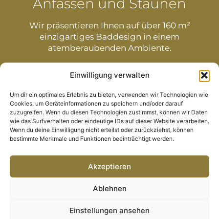
Anfassen und Staunen
Wir präsentieren Ihnen auf über 160 m²
einzigartiges Baddesign in einem
atemberaubenden Ambiente.
Einwilligung verwalten
0911 / 960 43 420
Um dir ein optimales Erlebnis zu bieten, verwenden wir Technologien wie
Cookies, um Geräteinformationen zu speichern und/oder darauf
Kontakt
zuzugreifen. Wenn du diesen Technologien zustimmst, können wir Daten
wie das Surfverhalten oder eindeutige IDs auf dieser Website verarbeiten.
Wenn du deine Einwilligung nicht erteilst oder zurückziehst, können
bestimmte Merkmale und Funktionen beeinträchtigt werden.
Akzeptieren
Ablehnen
Copyright Markus Barth GmbH |
Einstellungen ansehen
Datenschutzerklärung
|
Impressum
|
AGB
|
Widerruf