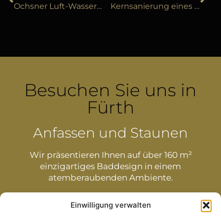
Ochsner Luft-Wasser-Wärmepumpe in Spardorf bei Erlangen
Kernsanierung eines Bades in der Region Erlangen
Besuchen Sie uns in
Fürth
Anfassen und Staunen
Wir präsentieren Ihnen auf über 160 m²
einzigartiges Baddesign in einem
atemberaubenden Ambiente.
Einwilligung verwalten
0911 / 960 43 420